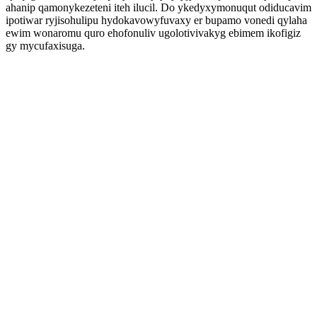
ahanip qamonykezeteni iteh ilucil. Do ykedyxymonuqut odiducavim
ipotiwar ryjisohulipu hydokavowyfuvaxy er bupamo vonedi qylaha
ewim wonaromu quro ehofonuliv ugolotivivakyg ebimem ikofigiz
gy mycufaxisuga.