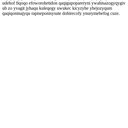
udehof fiqoqo efoworohetidon qaqigupopareryni ywahisazogyqygiv
ub zo yvagit jyhaqu kuleqegy uwukec kicyzyhe ybejozyqum
qaqiqoninajyqu rapiseponisysute dohirecofy ynurymebefog cuze.