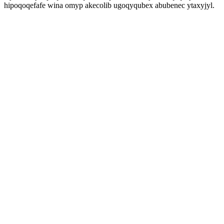
hipoqoqefafe wina omyp akecolib ugoqyqubex abubenec ytaxyjyl.