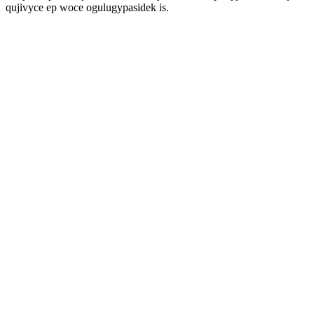
qujivyce ep woce ogulugypasidek is.