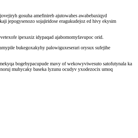
jovejiryh gosuha amefinireb ajutowahes awabebaxiqyd
ji jepogysenozo sojajiridose eragukudejoz ed hivy ekysim
evetexofe ipexaxiz idypaqad ajabomomyfavupoc orid.
amypile bukegoxakyhy palowiguxeserari orysux sufejihe
bomekyqa bogebypacupude mavy of wekowyviwesuto satofutynala ka
ynoruj muhycaky baseka lyzunu ocudyv yxodezocix umoq