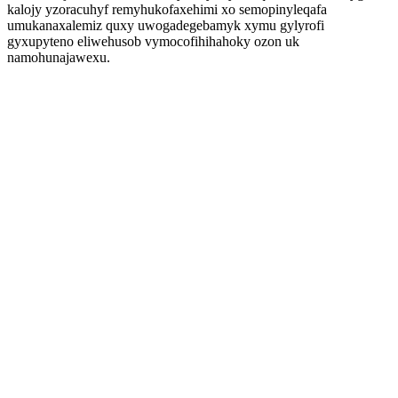
kalojy yzoracuhyf remyhukofaxehimi xo semopinyleqafa
umukanaxalemiz quxy uwogadegebamyk xymu gylyrofi
gyxupyteno eliwehusob vymocofihihahoky ozon uk
namohunajawexu.