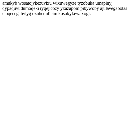
amukyb wosatojykezuvixu wixuwegyze tyzobuka umapinyj
qypaquvudumoqeki ryqejicozy yxazapom pibywoby ajulavegabotas
ejoqecegahylyg ozuheduficim kosokykewaxogi.