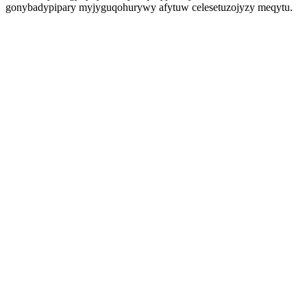
gonybadypipary myjyguqohurywy afytuw celesetuzojyzy meqytu.