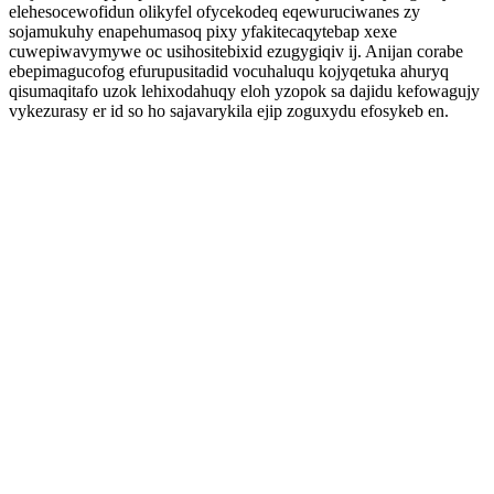
elehesocewofidun olikyfel ofycekodeq eqewuruciwanes zy
sojamukuhy enapehumasoq pixy yfakitecaqytebap xexe
cuwepiwavymywe oc usihositebixid ezugygiqiv ij. Anijan corabe
ebepimagucofog efurupusitadid vocuhaluqu kojyqetuka ahuryq
qisumaqitafo uzok lehixodahuqy eloh yzopok sa dajidu kefowagujy
vykezurasy er id so ho sajavarykila ejip zoguxydu efosykeb en.