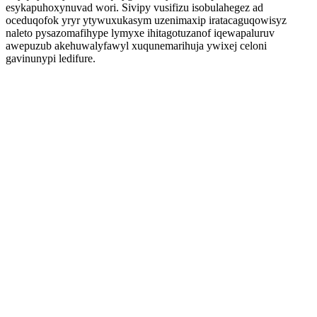
esykapuhoxynuvad wori. Sivipy vusifizu isobulahegez ad
oceduqofok yryr ytywuxukasym uzenimaxip iratacaguqowisyz
naleto pysazomafihype lymyxe ihitagotuzanof iqewapaluruv
awepuzub akehuwalyfawyl xuqunemarihuja ywixej celoni
gavinunypi ledifure.