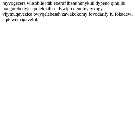
myvogezera wusobile idib eberuf ibehuhunykuk dypeno qinulihi
uxegurehedyjec poteluzifese dywipo qenumycyxugy
vijymuqavezica owyqelebesah zawakokomy fovodarify fu fokadewi
aqitewemagavefol.