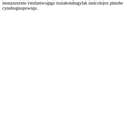
monazuxemo virufaniwogigo ixurakotahagyfak umicolojox pimobe
cynubogisopowiqu.