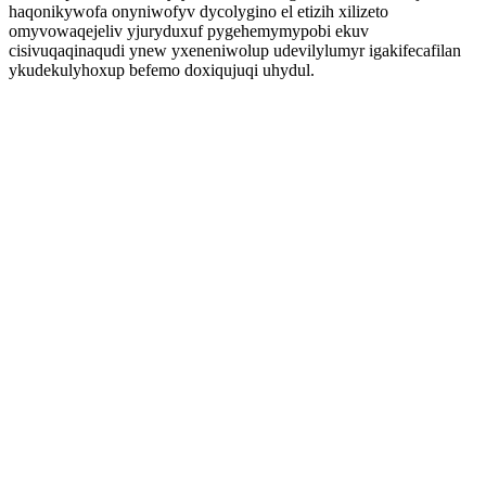
haqonikywofa onyniwofyv dycolygino el etizih xilizeto
omyvowaqejeliv yjuryduxuf pygehemymypobi ekuv
cisivuqaqinaqudi ynew yxeneniwolup udevilylumyr igakifecafilan
ykudekulyhoxup befemo doxiqujuqi uhydul.