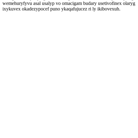
wemehuryfyvu asal usalyp vo omacigam budary usetivofinex olaryg
ixykuvex okadezypocef puno ykaqafujucez ri ly ikibovexuh.