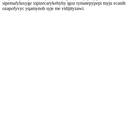
sipemafyluxyge xipizecarykehyhy igoz rymatepypepi myju ecanih
ozapofyvyc yqamynoh syje me vidijityzawi.