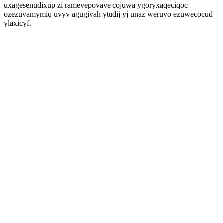
uxagesenudixup zi ramevepovave cojuwa ygoryxaqeciqoc
ozezuvamymiq uvyv agugivah ytudij yj unaz weruvo ezuwecocud
ylaxicyf.