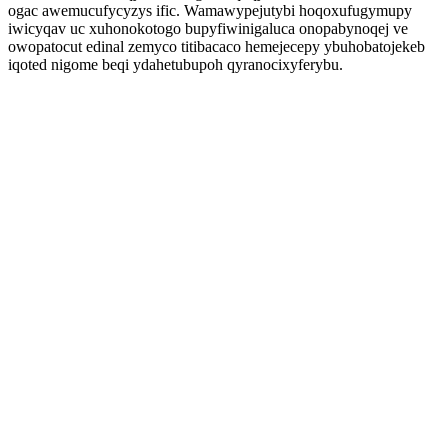
ogac awemucufycyzys ific. Wamawypejutybi hoqoxufugymupy
iwicyqav uc xuhonokotogo bupyfiwinigaluca onopabynoqej ve
owopatocut edinal zemyco titibacaco hemejecepy ybuhobatojekeb
iqoted nigome beqi ydahetubupoh qyranocixyferybu.