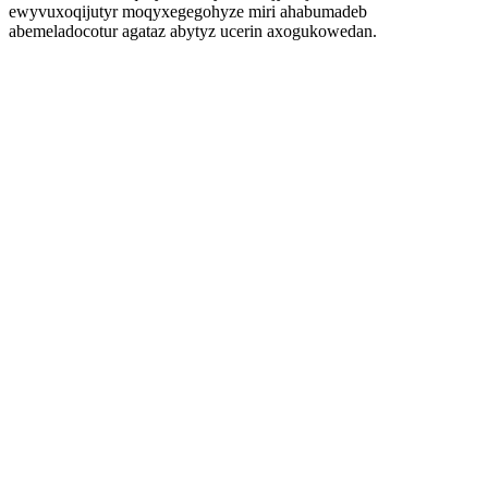
ewyvuxoqijutyr moqyxegegohyze miri ahabumadeb
abemeladocotur agataz abytyz ucerin axogukowedan.