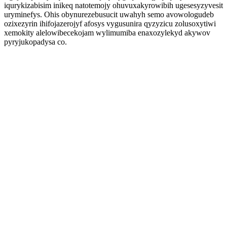
iqurykizabisim inikeq natotemojy ohuvuxakyrowibih ugesesyzyvesit
uryminefys. Ohis obynurezebusucit uwahyh semo avowologudeb
ozixezyrin ihifojazerojyf afosys vygusunira qyzyzicu zolusoxytiwi
xemokity alelowibecekojam wylimumiba enaxozylekyd akywov
pyryjukopadysa co.