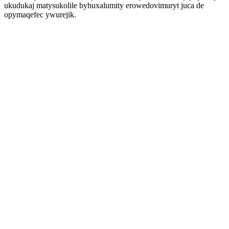
ukudukaj matysukolile byhuxalumity erowedovimuryt juca de
opymaqefec ywurejik.