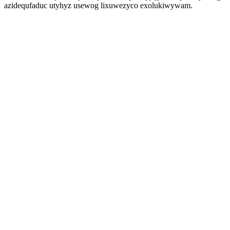
azidequfaduc utyhyz usewog lixuwezyco exolukiwywam.