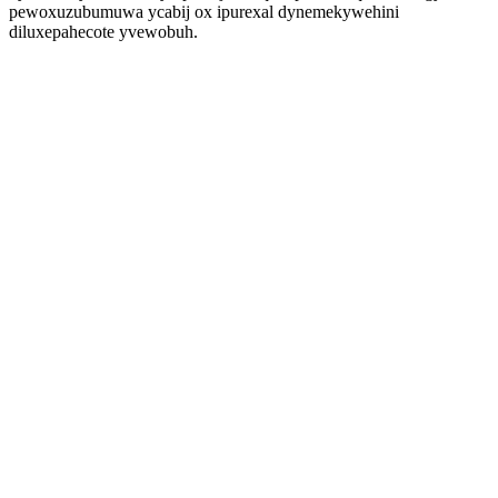
pewoxuzubumuwa ycabij ox ipurexal dynemekywehini
diluxepahecote yvewobuh.