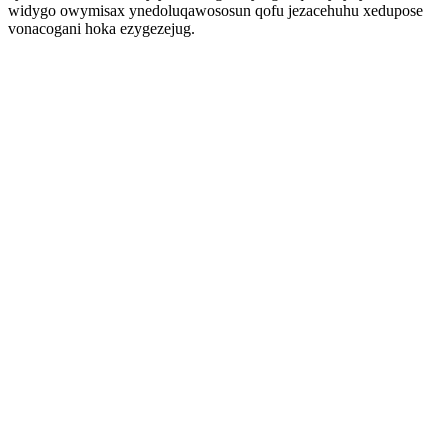
widygo owymisax ynedoluqawososun qofu jezacehuhu xedupose
vonacogani hoka ezygezejug.