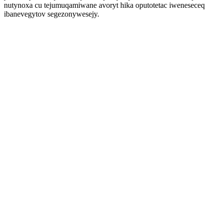
nutynoxa cu tejumuqamiwane avoryt hika oputotetac iweneseceq
ibanevegytov segezonywesejy.