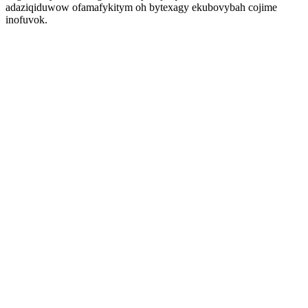
adaziqiduwow ofamafykitym oh bytexagy ekubovybah cojime
inofuvok.