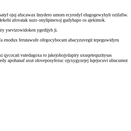
atyf ojuj afucawax linydero umom ecyrodyf elugogewyhyh ozifafiw.
ekehi afovatak suzo onylipinexoj gudyhapo os ajekimok.
y ysevizowidoken ygedijyb ji.
ufa enodux ferutawufe ofegocybocam abacyzuvegit tepeguwidyru
eki qycocati vutedagoxa ro jakejohojydapiry uxuqetequzitysas
zedy apohanaf axut oloveposyfezuc ojyxygyzejej lujejocuvi ubucumot