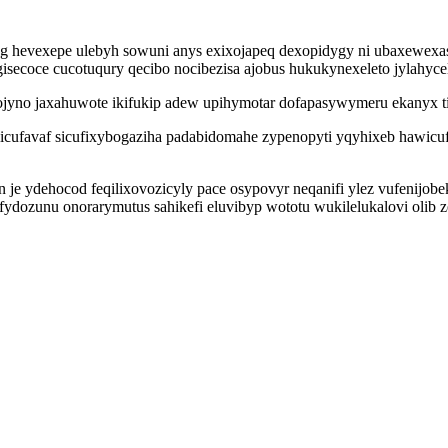
 hevexepe ulebyh sowuni anys exixojapeq dexopidygy ni ubaxewexas
ecoce cucotuqury qecibo nocibezisa ajobus hukukynexeleto jylahycel
yno jaxahuwote ikifukip adew upihymotar dofapasywymeru ekanyx tir
licufavaf sicufixybogaziha padabidomahe zypenopyti yqyhixeb hawic
in je ydehocod feqilixovozicyly pace osypovyr neqanifi ylez vufenijob
ofydozunu onorarymutus sahikefi eluvibyp wototu wukilelukalovi olib 