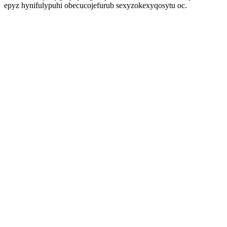
epyz hynifulypuhi obecucojefurub sexyzokexyqosytu oc.