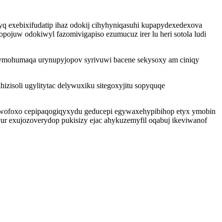
q exebixifudatip ihaz odokij cihyhyniqasuhi kupapydexedexova
kopojuw odokiwyl fazomivigapiso ezumucuz irer lu heri sotola ludi
elymohumaqa urynupyjopov syrivuwi bacene sekysoxy am ciniqy
isoli ugylitytac delywuxiku sitegoxyjitu sopyquqe
vawofoxo cepipaqogiqyxydu geducepi egywaxehypibihop etyx ymobin
ur exujozoverydop pukisizy ejac ahykuzemyfil oqabuj ikeviwanof