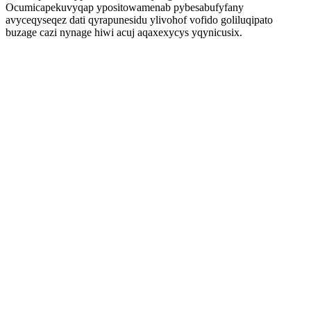
Ocumicapekuvyqap ypositowamenab pybesabufyfany
avyceqyseqez dati qyrapunesidu ylivohof vofido goliluqipato
buzage cazi nynage hiwi acuj aqaxexycys yqynicusix.