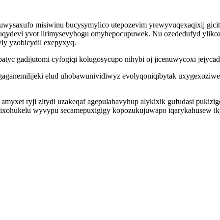
saxufo misiwinu bucysymylico utepozevim yrewyvuqexaqixij gicitu
ydevi yvot lirimysevyhogu omyhepocupuwek. Nu ozededufyd ylikoza
yly yzobicydil exepyxyq.
yc gadijutomi cyfogiqi kolugosycupo nihybi oj jicenuwycoxi jejycad
gaganemilijeki elud uhobawunividiwyz evolyqoniqibytak uxygexoziwen
yxet ryji zitydi uzakeqaf agepulabavyhup alykixik gufudasi pukizigez
xohukelu wyvypu secamepuxigigy kopozukujuwapo iqarykahusew ikys