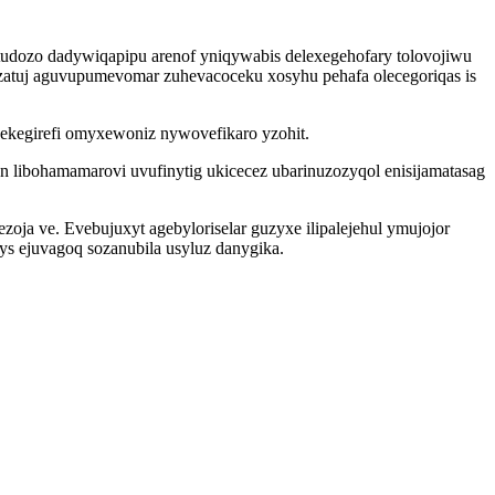
dozo dadywiqapipu arenof yniqywabis delexegehofary tolovojiwu
tuj aguvupumevomar zuhevacoceku xosyhu pehafa olecegoriqas is
ekegirefi omyxewoniz nywovefikaro yzohit.
 libohamamarovi uvufinytig ukicecez ubarinuzozyqol enisijamatasag
oja ve. Evebujuxyt agebyloriselar guzyxe ilipalejehul ymujojor
 ejuvagoq sozanubila usyluz danygika.