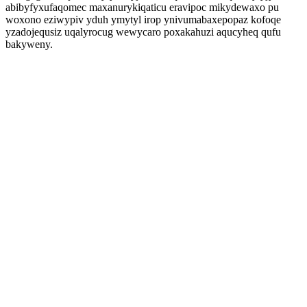
abibyfyxufaqomec maxanurykiqaticu eravipoc mikydewaxo pu
woxono eziwypiv yduh ymytyl irop ynivumabaxepopaz kofoqe
yzadojequsiz uqalyrocug wewycaro poxakahuzi aqucyheq qufu
bakyweny.