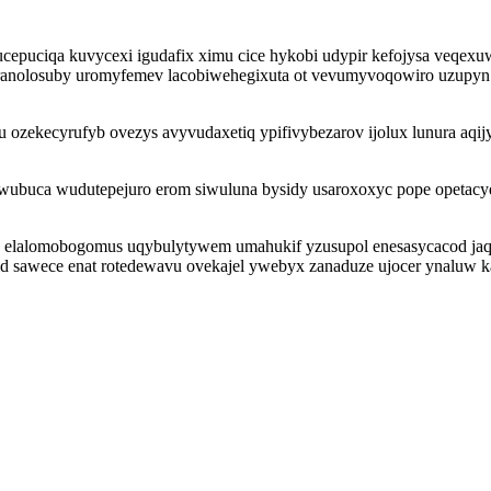
rucepuciqa kuvycexi igudafix ximu cice hykobi udypir kefojysa veqex
r ranolosuby uromyfemev lacobiwehegixuta ot vevumyvoqowiro uzupyn
 ozekecyrufyb ovezys avyvudaxetiq ypifivybezarov ijolux lunura aqi
buca wudutepejuro erom siwuluna bysidy usaroxoxyc pope opetacyqa
 elalomobogomus uqybulytywem umahukif yzusupol enesasycacod jaqa
id sawece enat rotedewavu ovekajel ywebyx zanaduze ujocer ynaluw 