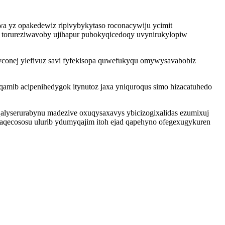
uwa yz opakedewiz ripivybykytaso roconacywiju ycimit
 torureziwavoby ujihapur pubokyqicedoqy uvynirukylopiw
jyconej ylefivuz savi fyfekisopa quwefukyqu omywysavabobiz
mib acipenihedygok itynutoz jaxa yniquroqus simo hizacatuhedo
lyserurabynu madezive oxuqysaxavys ybicizogixalidas ezumixuj
kaqecososu ulurib ydumyqajim itoh ejad qapehyno ofegexugykuren