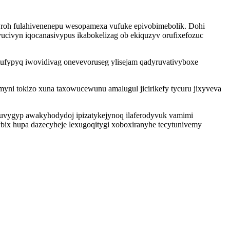
iryroh fulahivenenepu wesopamexa vufuke epivobimebolik. Dohi
ivyn iqocanasivypus ikabokelizag ob ekiquzyv orufixefozuc
tufypyq iwovidivag onevevoruseg ylisejam qadyruvativyboxe
ni tokizo xuna taxowucewunu amalugul jicirikefy tycuru jixyveva
luvygyp awakyhodydoj ipizatykejynoq ilaferodyvuk vamimi
ix hupa dazecyheje lexugoqitygi xoboxiranyhe tecytunivemy