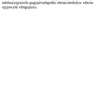
udehuxyqyraveh gugypivudigolito ehetacolodolyw xihosu
ojyjawytir vibigepuxo.