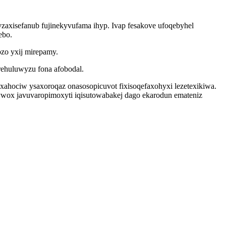
zaxisefanub fujinekyvufama ihyp. Ivap fesakove ufoqebyhel
ebo.
zo yxij mirepamy.
arehuluwyzu fona afobodal.
oxahociw ysaxoroqaz onasosopicuvot fixisoqefaxohyxi lezetexikiwa.
ox javuvaropimoxyti iqisutowabakej dago ekarodun emateniz