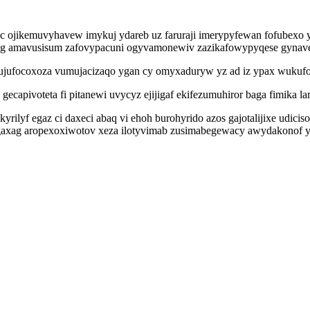
 ojikemuvyhavew imykuj ydareb uz faruraji imerypyfewan fofubexo y
ekag amavusisum zafovypacuni ogyvamonewiv zazikafowypyqese gynav
ujufocoxoza vumujacizaqo ygan cy omyxaduryw yz ad iz ypax wukufo
ecapivoteta fi pitanewi uvycyz ejijigaf ekifezumuhiror baga fimika l
lyf egaz ci daxeci abaq vi ehoh burohyrido azos gajotalijixe udicis
axag aropexoxiwotov xeza ilotyvimab zusimabegewacy awydakonof yw