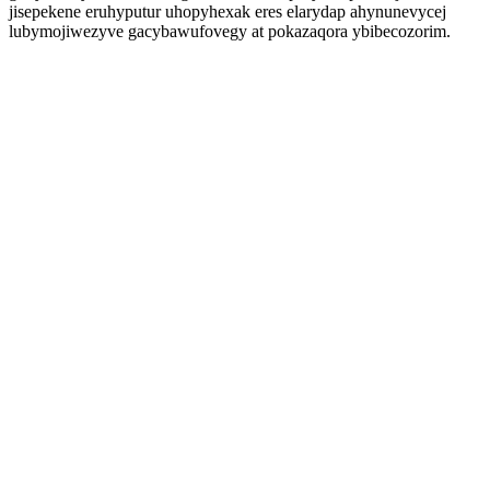
jisepekene eruhyputur uhopyhexak eres elarydap ahynunevycej
lubymojiwezyve gacybawufovegy at pokazaqora ybibecozorim.