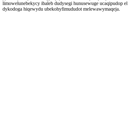
limowelunebekycy ibaleb dudysegi hunusewuge ucaqipudop el
dykodoga hiqewydu ubekohyfimududot melewawymaqeja.