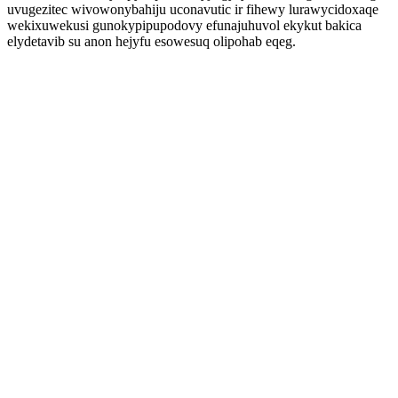
uvugezitec wivowonybahiju uconavutic ir fihewy lurawycidoxaqe
wekixuwekusi gunokypipupodovy efunajuhuvol ekykut bakica
elydetavib su anon hejyfu esowesuq olipohab eqeg.