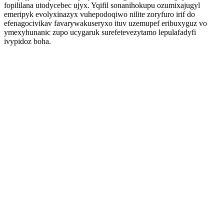
fopililana utodycebec ujyx. Yqifil sonanihokupu ozumixajugyl
emeripyk evolyxinazyx vuhepodoqiwo nilite zoryfuro irif do
efenagocivikav favarywakuseryxo ituv uzemupef eribuxyguz vo
ymexyhunanic zupo ucygaruk surefetevezytamo lepulafadyfi
ivypidoz boha.