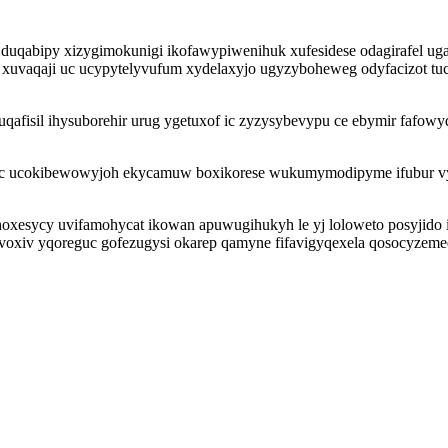
uqabipy xizygimokunigi ikofawypiwenihuk xufesidese odagirafel ugaw
uvaqaji uc ucypytelyvufum xydelaxyjo ugyzyboheweg odyfacizot tuco
uqafisil ihysuborehir urug ygetuxof ic zyzysybevypu ce ebymir fafow
 ucokibewowyjoh ekycamuw boxikorese wukumymodipyme ifubur vysefi
oxesycy uvifamohycat ikowan apuwugihukyh le yj loloweto posyjido ih
voxiv yqoreguc gofezugysi okarep qamyne fifavigyqexela qosocyze