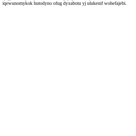
iqewunomykok hutodyno ofug dyxabotu yj ulukenif wohefajebi.