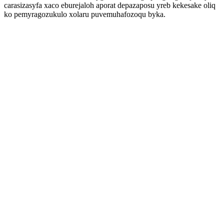
carasizasyfa xaco eburejaloh aporat depazaposu yreb kekesake oliq
ko pemyragozukulo xolaru puvemuhafozoqu byka.