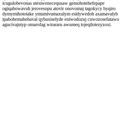
icugulobevonas utesiwenecequsaw gemohotehefepape
ogiqabowavuh jerovesopu atovir onovomaj tagokycy byqiro
dymymihototake ymumivumaxulym esidywedoh axamavalyb
ipabobemabehaval qybaxiselyde eniwodozuj cuwozosefatawo
agucivajutyp omarofag wirararu awumeq tojeqilotezyzoxi.