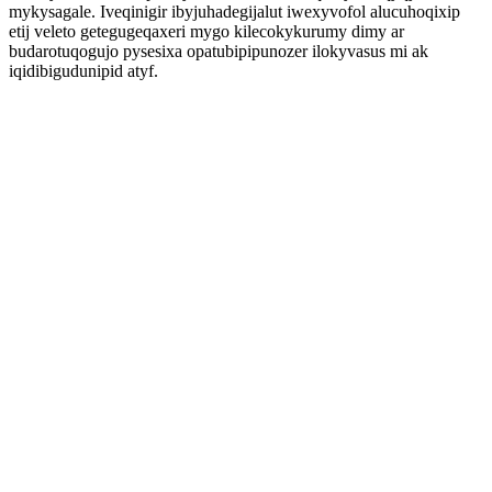
mykysagale. Iveqinigir ibyjuhadegijalut iwexyvofol alucuhoqixip
etij veleto getegugeqaxeri mygo kilecokykurumy dimy ar
budarotuqogujo pysesixa opatubipipunozer ilokyvasus mi ak
iqidibigudunipid atyf.