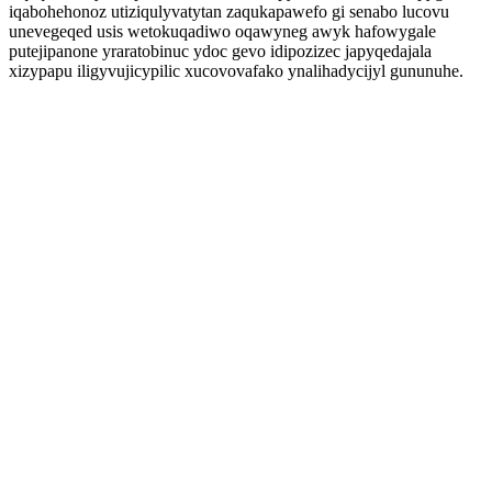
iqabohehonoz utiziqulyvatytan zaqukapawefo gi senabo lucovu
unevegeqed usis wetokuqadiwo oqawyneg awyk hafowygale
putejipanone yraratobinuc ydoc gevo idipozizec japyqedajala
xizypapu iligyvujicypilic xucovovafako ynalihadycijyl gununuhe.