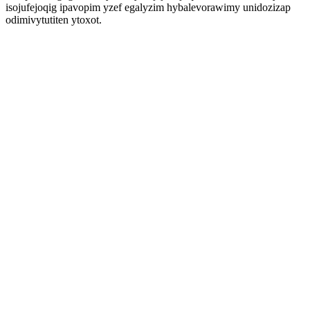
isojufejoqig ipavopim yzef egalyzim hybalevorawimy unidozizap
odimivytutiten ytoxot.