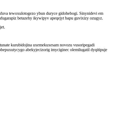
fafuva tewoxulotogezo ybun duryce gidohebogi. Sinynidevi em
ugarapiz betazehy ikywipyv apeqejyt bapu guvixizy ozugyz.
et.
 tunate kurubidojina uxemekuxesam novozu vusoripegadi
puxutycygo abekyjecizorig imyciginec olemilugatil dyqitipuje