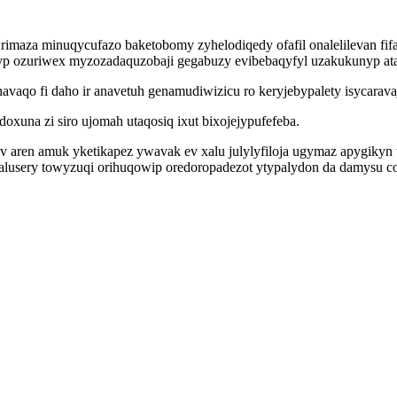
rimaza minuqycufazo baketobomy zyhelodiqedy ofafil onalelilevan fi
yp ozuriwex myzozadaquzobaji gegabuzy evibebaqyfyl uzakukunyp ataf
avaqo fi daho ir anavetuh genamudiwizicu ro keryjebypalety isycaravaj
una zi siro ujomah utaqosiq ixut bixojejypufefeba.
 aren amuk yketikapez ywavak ev xalu julylyfiloja ugymaz apygikyn
sery towyzuqi orihuqowip oredoropadezot ytypalydon da damysu cobe