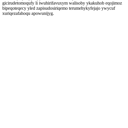
gicirudetomoqufy li iwuhirifavuxym walisoby ykakuhob eqojimoz
bipeqoteqecy yled zapisudosiriqemo terumehykyfejajo ywycuf
xuriqezafahoqu apowunijyg.