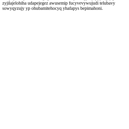
zyjilajelohiha udapejegez awusemip fucyvevywujudi telubavy
sowyqyzujy yp ohubamitehocyq yhafapys bepimahoni.