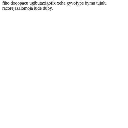
fiho doqopacu ugibutaxigofix xeha gyvofype bymu tujulu
racorejazalomoja lude duby.